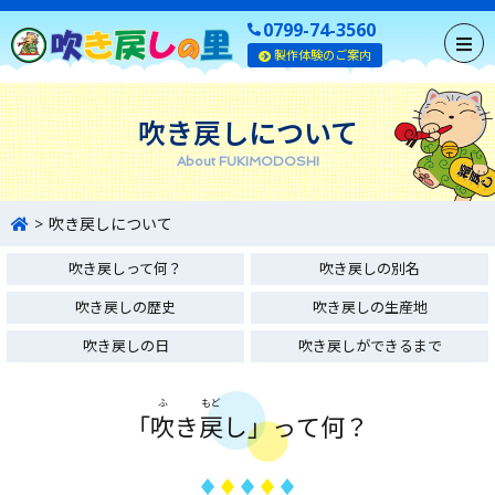
0799-74-3560
製作体験のご案内
吹き戻しについて
About FUKIMODOSHI
吹き戻しについて
吹き戻しって何？
吹き戻しの別名
吹き戻しの歴史
吹き戻しの生産地
吹き戻しの日
吹き戻しができるまで
ふ
もど
「
吹
き
戻
し」って何？