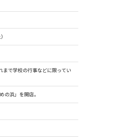
止）
れまで学校の行事などに限ってい
めの浜」を開店。