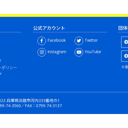
公式アカウント
団体
Facebook
Twitter
Instagram
YouTube
せ
※
ーポリシー
プ
2323 兵庫県淡路市河内333番地の1
99-74-3560
／FAX：0799-74-3137