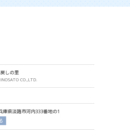
き戻しの里
NOSATO CO.,LTD.
23 兵庫県淡路市河内333番地の1
る