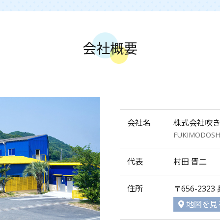
会社概要
会社名
株式会社吹
FUKIMODOSHI
代表
村田 晋二
住所
〒656-23
地図を見