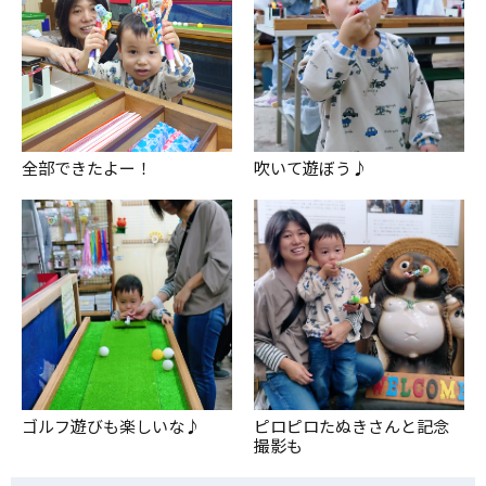
吹いて遊ぼう♪
全部できたよー！
ゴルフ遊びも楽しいな♪
ピロピロたぬきさんと記念
撮影も