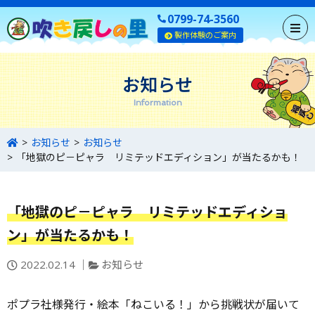
0799-74-3560
製作体験のご案内
お知らせ
Information
お知らせ
お知らせ
「地獄のピ－ピャラ リミテッドエディション」が当たるかも！
「地獄のピ－ピャラ リミテッドエディショ
ン」が当たるかも！
投
カ
2022.02.14
お知らせ
稿
テ
日：
ゴ
ポプラ社様発行・絵本「ねこいる！」から挑戦状が届いて
リ