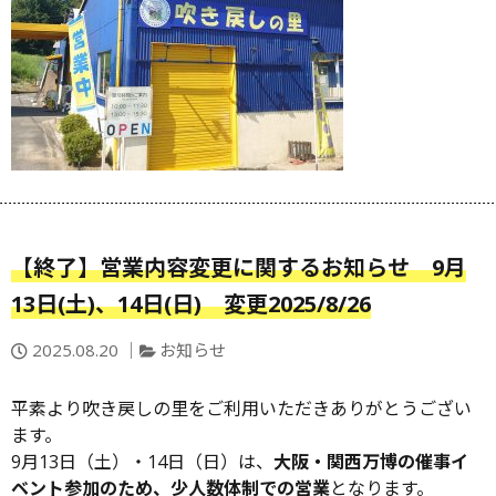
【終了】営業内容変更に関するお知らせ 9月
13日(土)、14日(日) 変更2025/8/26
投
カ
2025.08.20
お知らせ
稿
テ
日：
ゴ
平素より吹き戻しの里をご利用いただきありがとうござい
リ
ます。
ー
9月13日（土）・14日（日）は、
大阪・関西万博の催事イ
ベント参加のため、少人数体制での営業
となります。