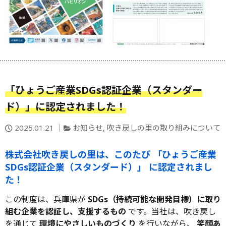
「ひょうご産業SDGs認証企業（スタンダー
ド）」に認定されました！
投
カ
2025.01.21
お知らせ
,
吹き戻しの里の取り組みについて
稿
テ
日：
ゴ
株式会社吹き戻しの里は、このたび
「ひょうご産業
リ
SDGs認証企業（スタンダード）」
に認定されまし
ー
た！
この制度は、兵庫県が
SDGs（持続可能な開発目標）に取り
組む企業を認証し、支援するもの
です。当社は、吹き戻し
を通じて
環境にやさしいものづくり
を行いながら、
笑顔あ