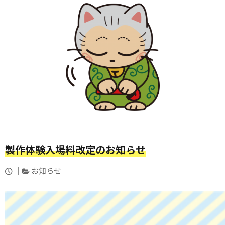
製作体験入場料改定のお知らせ
投
カ
お知らせ
稿
テ
日：
ゴ
リ
ー