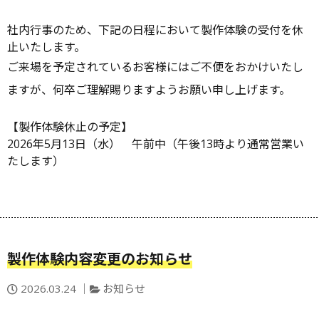
稿
テ
日：
ゴ
社内行事のため、下記の日程において製作体験の受付を休
リ
止いたします。
ー
ご来場を予定されているお客様にはご不便をおかけいたし
ますが、何卒ご理解賜りますようお願い申し上げます。
【製作体験休止の予定】
2026年5月13日（水） 午前中（午後13時より通常営業い
たします）
製作体験内容変更のお知らせ
投
カ
2026.03.24
お知らせ
稿
テ