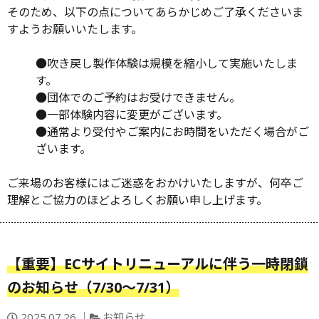
そのため、以下の点についてあらかじめご了承くださいま
すようお願いいたします。
●吹き戻し製作体験は規模を縮小して実施いたしま
す。
●団体でのご予約はお受けできません。
●一部体験内容に変更がございます。
●通常より受付やご案内にお時間をいただく場合がご
ざいます。
ご来場のお客様にはご迷惑をおかけいたしますが、何卒ご
理解とご協力のほどよろしくお願い申し上げます。
【重要】ECサイトリニューアルに伴う一時閉鎖
のお知らせ（7/30〜7/31）
投
カ
2025.07.26
お知らせ