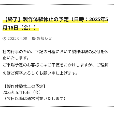
【終了】製作体験休止の予定（日時：2025年5
月16日（金））
投
カ
2025.04.09
お知らせ
稿
テ
日：
ゴ
社内行事のため、下記の日程において製作体験の受付を休
リ
止いたします。
ー
ご来場予定のお客様にはご不便をおかけしますが、ご理解
のほど何卒よろしくお願い申し上げます。
【製作体験休止の予定】
2025年5月16日（金）
（翌日以降は通常営業いたします）