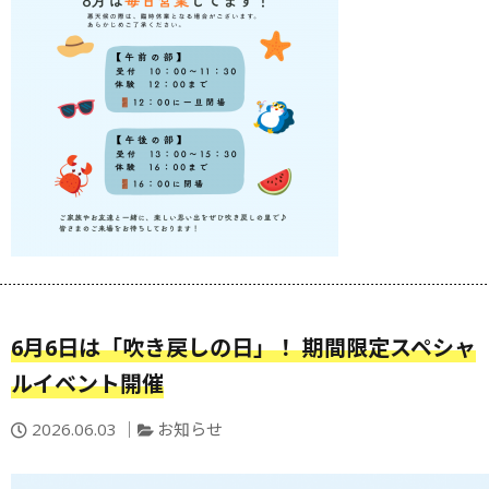
6月6日は「吹き戻しの日」！ 期間限定スペシャ
ルイベント開催
投
カ
2026.06.03
お知らせ
稿
テ
日：
ゴ