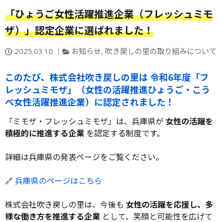
「ひょうご女性活躍推進企業（フレッシュミモ
ザ）」認定企業に選ばれました！
投
カ
2025.03.10
お知らせ
,
吹き戻しの里の取り組みについて
稿
テ
日：
ゴ
このたび、株式会社吹き戻しの里は 令和6年度「フ
リ
レッシュミモザ」（女性の活躍推進ひょうご・こう
ー
べ女性活躍推進企業）に認定されました！
「ミモザ・フレッシュミモザ」は、兵庫県が
女性の活躍を
積極的に推進する企業
を認定する制度です。
詳細は兵庫県の発表ページをご覧ください。
🔗
兵庫県のページはこちら
株式会社吹き戻しの里は、今後も
女性の活躍を応援し、多
様な働き方を推進する企業
として、笑顔と可能性を広げて