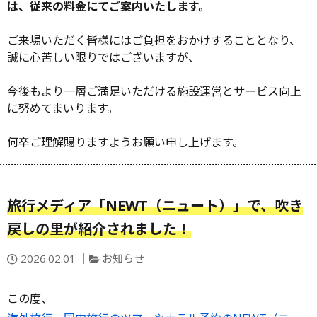
は、従来の料金にてご案内いたします。
ご来場いただく皆様にはご負担をおかけすることとなり、
誠に心苦しい限りではございますが、
今後もより一層ご満足いただける施設運営とサービス向上
に努めてまいります。
何卒ご理解賜りますようお願い申し上げます。
旅行メディア「NEWT（ニュート）」で、吹き
戻しの里が紹介されました！
投
カ
2026.02.01
お知らせ
稿
テ
日：
ゴ
この度、
リ