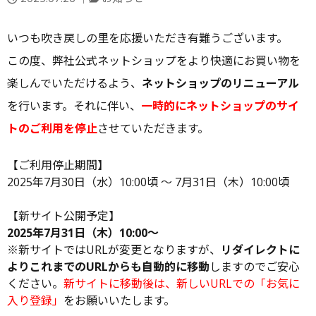
稿
テ
日：
ゴ
いつも吹き戻しの里を応援いただき有難うございます。
リ
ー
この度、弊社公式ネットショップをより快適にお買い物を
楽しんでいただけるよう、
ネットショップのリニューアル
を行います。それに伴い、
一時的にネットショップのサイ
トのご利用を停止
させていただきます。
【ご利用停止期間】
2025年7月30日（水）10:00頃 ～ 7月31日（木）10:00頃
【新サイト公開予定】
2025年7月31日（木）10:00〜
※新サイトではURLが変更となりますが、
リダイレクトに
よりこれまでのURLからも自動的に移動
しますのでご安心
ください。
新サイトに移動後は、新しいURLでの「お気に
入り登録」
をお願いいたします。