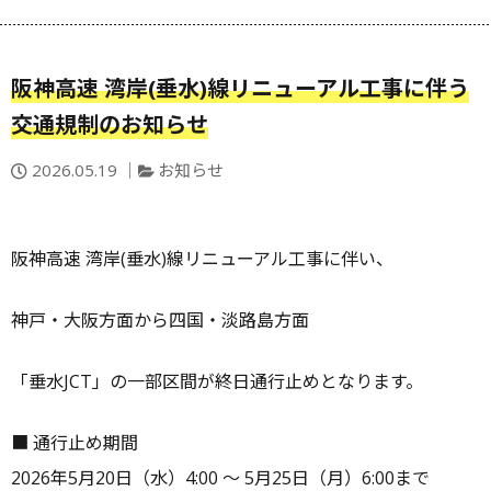
阪神高速 湾岸(垂水)線リニューアル工事に伴う
交通規制のお知らせ
投
カ
2026.05.19
お知らせ
稿
テ
日：
ゴ
リ
阪神高速 湾岸(垂水)線リニューアル工事に伴い、
ー
神戸・大阪方面から四国・淡路島方面
「垂水JCT」の一部区間が終日通行止めとなります。
■ 通行止め期間
2026年5月20日（水）4:00 ～ 5月25日（月）6:00まで