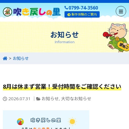
0799-74-3560
製作体験のご案内
お知らせ
Information
お知らせ
8月は休まず営業！受付時間をご確認ください
投
カ
2026.07.31
お知らせ
,
大切なお知らせ
稿
テ
日：
ゴ
リ
ー