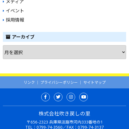
メディア
イベント
採用情報
アーカイブ
ア
ー
カ
イ
ブ
リンク
｜
プライバシーポリシー
｜
サイトマップ
株式会社吹き戻しの里
〒656-2323 兵庫県淡路市河内333番地の1
TEL：
0799-74-3560
／FAX：0799-74-3137