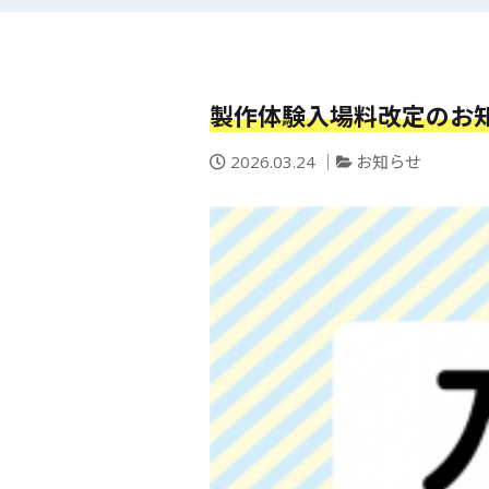
製作体験入場料改定のお
投
カ
2026.03.24
お知らせ
稿
テ
日：
ゴ
リ
ー