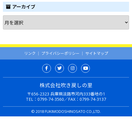
アーカイブ
ア
ー
カ
イ
ブ
リンク
｜
プライバシーポリシー
｜
サイトマップ
株式会社吹き戻しの里
〒656-2323 兵庫県淡路市河内333番地の1
TEL：
0799-74-3560
／FAX：0799-74-3137
© 2018 FUKIMODOSHINOSATO CO.,LTD.