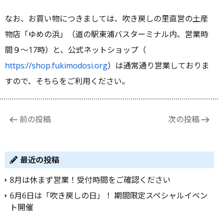
なお、お買い物につきましては、吹き戻しの里直営の土産
物店「ゆめの浜」（道の駅東浦バスターミナル内、営業時
間９～17時）と、公式ネットショップ（
https://shop.fukimodosi.org
）は通常通り営業しておりま
すので、そちらをご利用ください。
投
前の投稿
次の投稿
稿
ナ
ビ
最近の投稿
ゲ
8月は休まず営業！受付時間をご確認ください
ー
6月6日は「吹き戻しの日」！ 期間限定スペシャルイベン
シ
ト開催
ョ