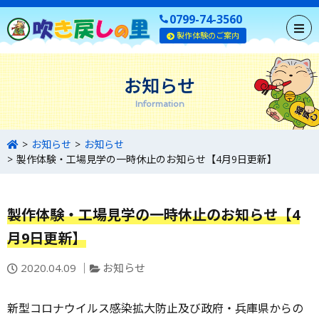
0799-74-3560
製作体験のご案内
お知らせ
Information
お知らせ
お知らせ
製作体験・工場見学の一時休止のお知らせ【4月9日更新】
製作体験・工場見学の一時休止のお知らせ【4
月9日更新】
投
カ
2020.04.09
お知らせ
稿
テ
日：
ゴ
新型コロナウイルス感染拡大防止及び政府・兵庫県からの
リ